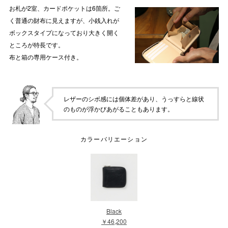
お札が2室、カードポケットは6箇所。ご
く普通の財布に見えますが、小銭入れが
ボックスタイプになっており大きく開く
ところが特長です。
布と箱の専用ケース付き。
レザーのシボ感には個体差があり、うっすらと線状
のものが浮かびあがることもあります。
カラーバリエーション
Black
￥46,200