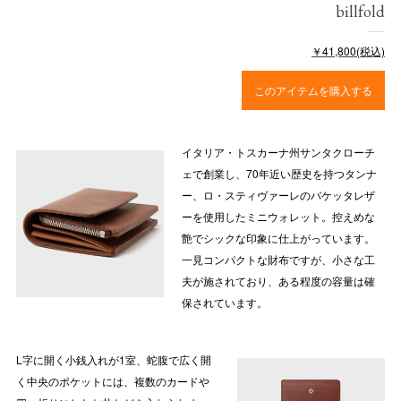
billfold
￥41,800(税込)
このアイテムを購入する
イタリア・トスカーナ州サンタクローチ
ェで創業し、70年近い歴史を持つタンナ
ー、ロ・スティヴァーレのバケッタレザ
ーを使用したミニウォレット。控えめな
艶でシックな印象に仕上がっています。
一見コンパクトな財布ですが、小さな工
夫が施されており、ある程度の容量は確
保されています。
L字に開く小銭入れが1室、蛇腹で広く開
く中央のポケットには、複数のカードや