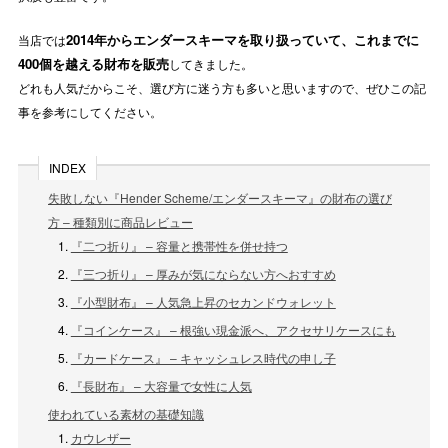
2014年からエンダースキーマを取り扱っていて、これまでに
当店では
400個を越える財布を販売
してきました。
どれも人気だからこそ、選び方に迷う方も多いと思いますので、ぜひこの記
事を参考にしてください。
INDEX
失敗しない『Hender Scheme/エンダースキーマ』の財布の選び
方 – 種類別に商品レビュー
『二つ折り』 – 容量と携帯性を併せ持つ
『三つ折り』 – 厚みが気にならない方へおすすめ
『小型財布』 – 人気急上昇のセカンドウォレット
『コインケース』 – 根強い現金派へ、アクセサリケースにも
『カードケース』 – キャッシュレス時代の申し子
『長財布』 – 大容量で女性に人気
使われている素材の基礎知識
カウレザー