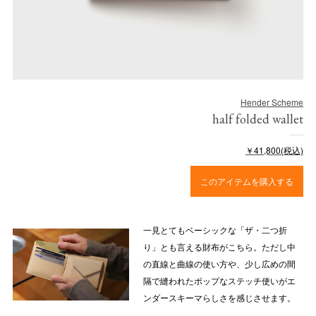
Hender Scheme
half folded wallet
￥41,800(税込)
このアイテムを購入する
一見とてもベーシックな「ザ・二つ折
り」とも言える財布がこちら。ただし中
の直線と曲線の使い方や、少し広めの間
隔で縫われたポップなステッチ使いがエ
ンダースキーマらしさを感じさせます。