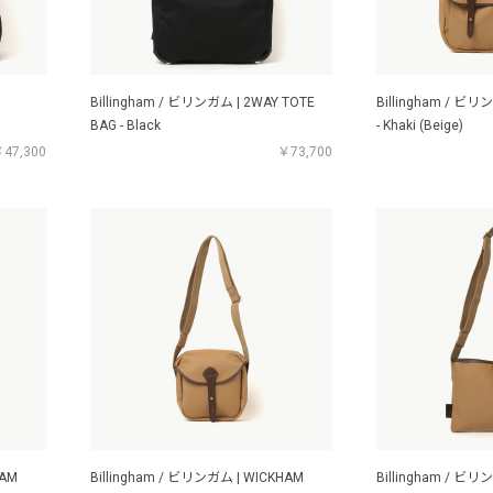
Billingham / ビリンガム | 2WAY TOTE
Billingham / ビリン
BAG - Black
- Khaki (Beige)
47,300
￥73,700
HAM
Billingham / ビリンガム | WICKHAM
Billingham / ビリン