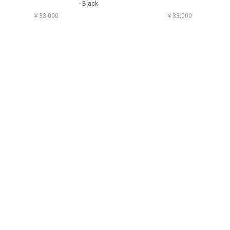
- Black
￥33,000
￥33,000