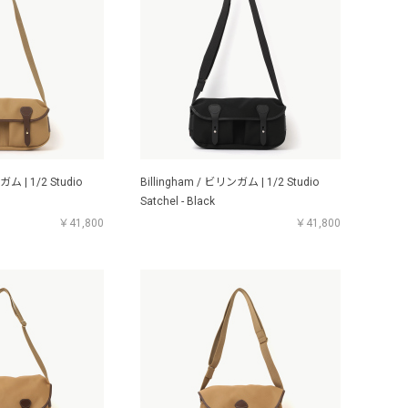
ガム | 1/2 Studio
Billingham / ビリンガム | 1/2 Studio
Satchel - Black
￥41,800
￥41,800