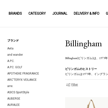
BRANDS
CATEGORY
JOURNAL
DELIVERY & INFO
G
Billingham
ブランド
Aeta
and wander
Billingham(ビリンガム)は
A.P.C.
A.P.C. GOLF
ビリンガムのヒストリー
APOTHEKE FRAGRANCE
ビリンガムは1973年、イングラン.
ARC'TERYX VEILANCE
Filter
arre.
ASICS SportStyle
AUBERGE
AURALEE