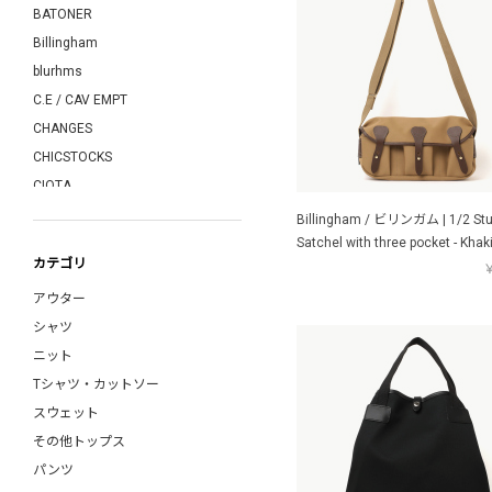
BATONER
Billingham
blurhms
C.E / CAV EMPT
CHANGES
CHICSTOCKS
CIOTA
COMME des GARCONS SHIRT
Billingham / ビリンガム | 1/2 Stu
COMOLI
Satchel with three pocket - Khak
カテゴリ
￥
COTTON PAN
アウター
COW BOOKS
シャツ
crepuscule
ニット
CURLY
Tシャツ・カットソー
DAIWA PIER39
スウェット
davines
その他トップス
DRESS
パンツ
Dulcamara