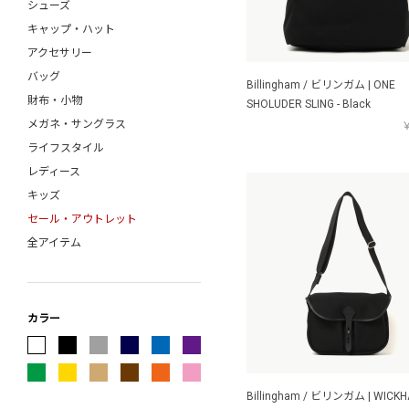
シューズ
ENGINEERED GARMENTS
キャップ・ハット
ESSAY
アクセサリー
forme
バッグ
FRAGRANCE CAFE
Billingham / ビリンガム | ONE
財布・小物
FreshService
SHOLUDER SLING - Black
メガネ・サングラス
FUJITO
￥
ライフスタイル
G.H.BASS
レディース
GIM
キッズ
gourmet jeans
セール・アウトレット
HAND ROOM
全アイテム
HARROGATE
Hender Scheme
HEUGN
holk
カラー
INTERIM
ISSUETHINGS
JALAN SRIWIJAYA
Billingham / ビリンガム | WICK