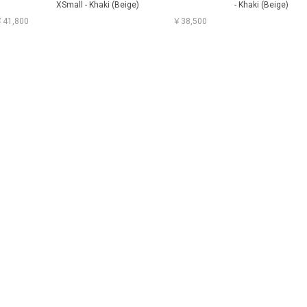
XSmall - Khaki (Beige)
- Khaki (Beige)
41,800
￥38,500