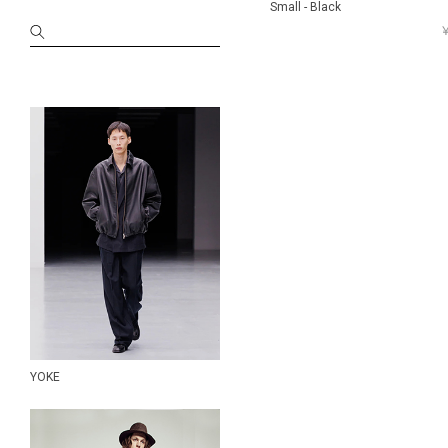
KANEMASA PHIL.
Small - Black
kearny
￥
MAATEE&SONS
molle shoes
MONOLITH
Morphee
MOTO
nanamica
NANGA
NEAT
Needles
N.HOOLYWOOD
NICENESS
ONE KILN
OOFOS
YOKE
patagonia
PERS PROJECTS
Porter Classic