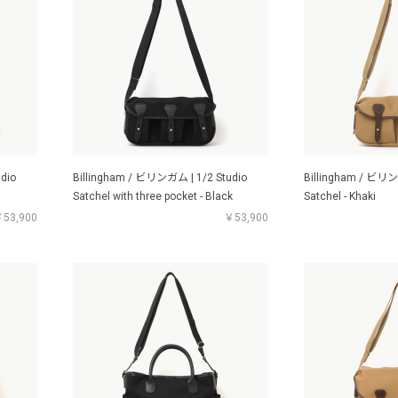
dio
Billingham / ビリンガム | 1/2 Studio
Billingham / ビリン
i
Satchel with three pocket - Black
Satchel - Khaki
53,900
￥53,900