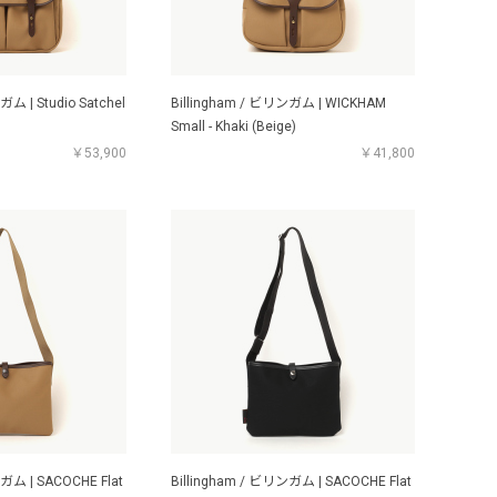
ガム | Studio Satchel
Billingham / ビリンガム | WICKHAM
Small - Khaki (Beige)
￥53,900
￥41,800
ガム | SACOCHE Flat
Billingham / ビリンガム | SACOCHE Flat