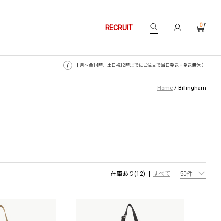
0
RECRUIT
【 月〜金14時、土日祝12時までにご注文で当日発送・発送無休 】
Home
/
Billingham
在庫あり(12)
すべて