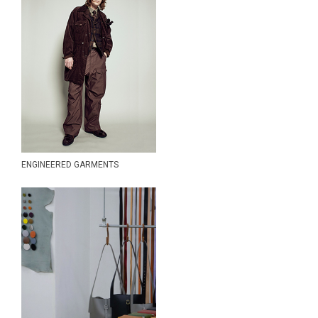
....... RESEARCH [MOUNTAIN
RESEARCH]
RhodolirioN
Scye
S.F.C Stripes For Creative
snow peak
South2 West8
ssstein
STEAF.
ENGINEERED GARMENTS
suncore
th products
THE NORTH FACE
tilak
URU TOKYO
WIND AND SEA
XOLO JEWELRY
Y (YLÈVE)