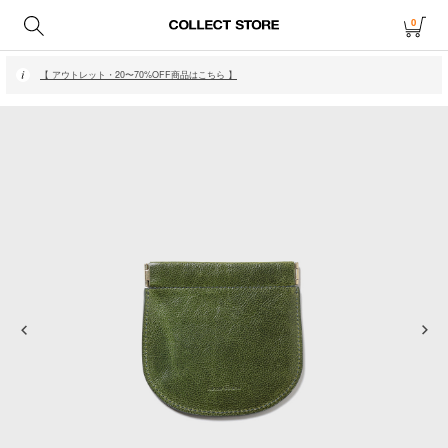
0
【 月〜金14時、土日祝12時までにご注文で当日発送・発送無休 】
【 アウトレット・20〜70%OFF商品はこちら 】
【 月〜金14時、土日祝12時までにご注文で当日発送・発送無休 】