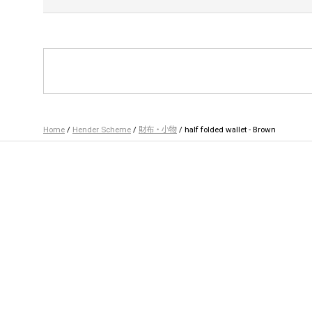
Home
/
Hender Scheme
/
財布・小物
/ half folded wallet - Brown