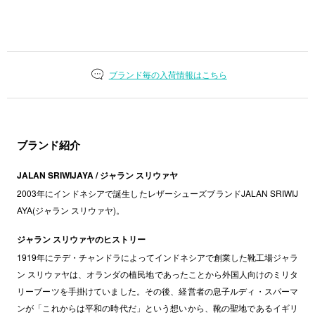
ブランド毎の入荷情報はこちら
ブランド紹介
JALAN SRIWIJAYA / ジャラン スリウァヤ
2003年にインドネシアで誕生したレザーシューズブランドJALAN SRIWIJ
AYA(ジャラン スリウァヤ)。
ジャラン スリウァヤのヒストリー
1919年にテデ・チャンドラによってインドネシアで創業した靴工場ジャラ
ン スリウァヤは、オランダの植民地であったことから外国人向けのミリタ
リーブーツを手掛けていました。その後、経営者の息子ルディ・スパーマ
ンが「これからは平和の時代だ」という想いから、靴の聖地であるイギリ