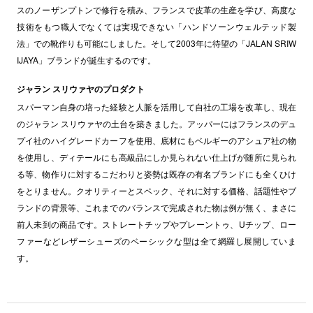
スのノーザンプトンで修行を積み、フランスで皮革の生産を学び、高度な
技術をもつ職人でなくては実現できない「ハンドソーンウェルテッド製
法」での靴作りも可能にしました。そして2003年に待望の「JALAN SRIW
IJAYA」ブランドが誕生するのです。
ジャラン スリウァヤのプロダクト
スパーマン自身の培った経験と人脈を活用して自社の工場を改革し、現在
のジャラン スリウァヤの土台を築きました。アッパーにはフランスのデュ
プイ社のハイグレードカーフを使用、底材にもベルギーのアシュア社の物
を使用し、ディテールにも高級品にしか見られない仕上げが随所に見られ
る等、物作りに対するこだわりと姿勢は既存の有名ブランドにも全くひけ
をとりません。クオリティーとスペック、それに対する価格、話題性やブ
ランドの背景等、これまでのバランスで完成された物は例が無く、まさに
前人未到の商品です。ストレートチップやプレーントゥ、Uチップ、ロー
ファーなどレザーシューズのベーシックな型は全て網羅し展開していま
す。