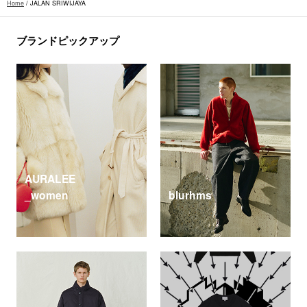
Home
/
JALAN SRIWIJAYA
ブランドピックアップ
AURALEE
_women
blurhms