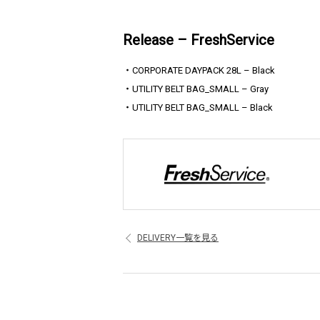
Release – FreshService
・CORPORATE DAYPACK 28L – Black
・UTILITY BELT BAG_SMALL – Gray
・UTILITY BELT BAG_SMALL – Black
DELIVERY一覧を見る