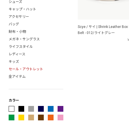
シューズ
ENGINEERED GARMENTS
キャップ・ハット
ESSAY
アクセサリー
forme
バッグ
FRAGRANCE CAFE
Scye / サイ | Shrink Leather Box
財布・小物
FreshService
Belt - 012/ライトグレー
メガネ・サングラス
FUJITO
￥
ライフスタイル
G.H.BASS
レディース
GIM
キッズ
gourmet jeans
セール・アウトレット
HAND ROOM
全アイテム
HARROGATE
Hender Scheme
HEUGN
holk
カラー
INTERIM
ISSUETHINGS
JALAN SRIWIJAYA