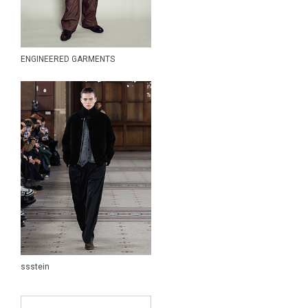
Yohji Yamamoto POUR HOMME
YOKE
YUICHI TOYAMA.
COLLECT STORE-SELECT ITEM
ENGINEERED GARMENTS
アンティークウォッチ
LADIES ITEM
KIDS ITEM
SALE・OUTLET
ssstein