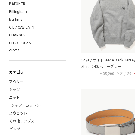
BATONER
Billingham
blurhms
C.E / CAV EMPT
CHANGES
CHICSTOCKS
CIOTA
COMME des GARCONS SHIRT
Scye / サイ | Fleece Back Jerse
COMOLI
Shirt - 240/ヘザーグレー
カテゴリ
￥35,200
￥21,120
COTTON PAN
アウター
COW BOOKS
シャツ
crepuscule
ニット
CURLY
Tシャツ・カットソー
DAIWA PIER39
スウェット
davines
その他トップス
DRESS
パンツ
Dulcamara