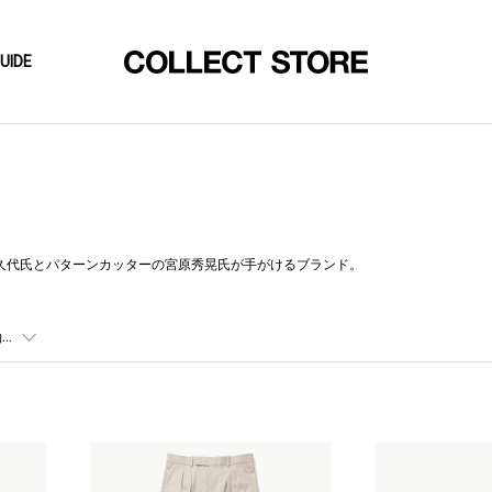
UIDE
日高久代氏とパターンカッターの宮原秀晃氏が手がけるブランド。
..