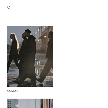
KANEMASA PHIL.
kearny
MAATEE&SONS
molle shoes
MONOLITH
Morphee
MOTO
nanamica
NANGA
NEAT
Needles
N.HOOLYWOOD
NICENESS
ONE KILN
OOFOS
COMOLI
patagonia
PERS PROJECTS
Porter Classic