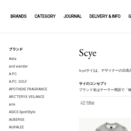
BRANDS
CATEGORY
JOURNAL
DELIVERY & INFO
G
Scye
ブランド
Aeta
and wander
Scye(サイ)は、デザイナーの
A.P.C.
A.P.C. GOLF
サイのコンセプト
APOTHEKE FRAGRANCE
ブランド名はテーラー用語で「袖.
ARC'TERYX VEILANCE
Filter
arre.
ASICS SportStyle
AUBERGE
AURALEE