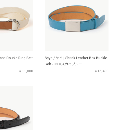
Tape Double Ring Belt
Scye / サイ | Shrink Leather Box Buckle
Belt - 083/スカイブルー
￥11,000
￥15,400