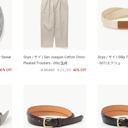
y Sweat
Scye / サイ | San Joaquin Cotton Chino
Scye / サイ | Silky 
Pleated Trousers - 006/生成
- 007/エクリュ
40% OFF
￥39,600
￥23,760
40% OFF