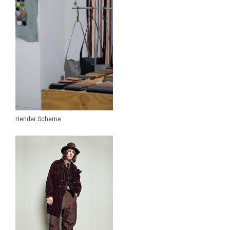
....... RESEARCH [MOUNTAIN
RESEARCH]
RhodolirioN
Scye
S.F.C Stripes For Creative
snow peak
South2 West8
ssstein
STEAF.
Hender Scheme
suncore
th products
THE NORTH FACE
tilak
URU TOKYO
WIND AND SEA
XOLO JEWELRY
Y (YLÈVE)