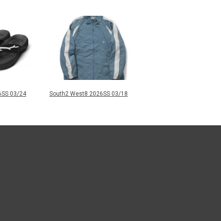
6SS 03/24
South2 West8 2026SS 03/18