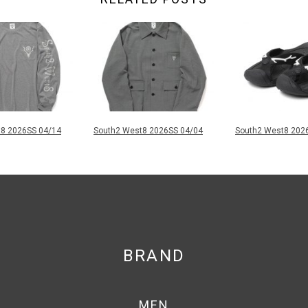
8 2026SS 04/14
South2 West8 2026SS 04/04
South2 West8 202
BRAND
MEN