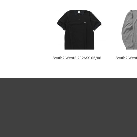
South2 West8 2026SS 05/06
South2 West