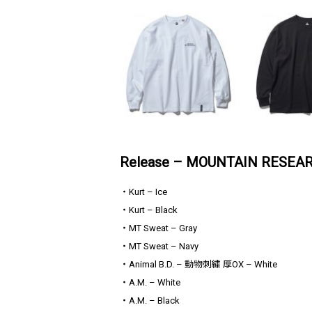
Release – MOUNTAIN RESEA
・Kurt – Ice
・Kurt – Black
・MT Sweat – Gray
・MT Sweat – Navy
・Animal B.D. – 動物刺繍 厚OX – White
・A.M. – White
・A.M. – Black