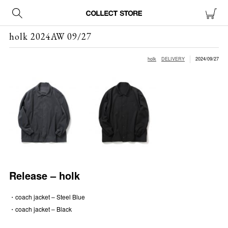
holk 2024AW 09/27
holk
DELIVERY
2024/09/27
Release – holk
・coach jacket – Steel Blue
・coach jacket – Black