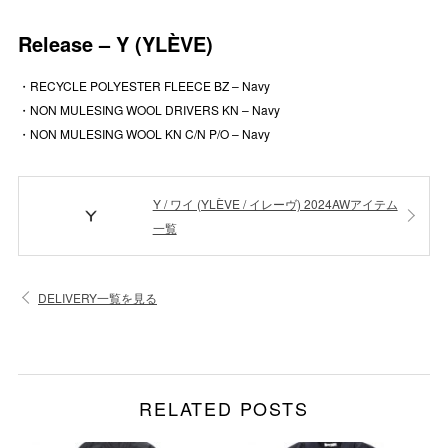
Release – Y (YLÈVE)
・RECYCLE POLYESTER FLEECE BZ – Navy
・NON MULESING WOOL DRIVERS KN – Navy
・NON MULESING WOOL KN C/N P/O – Navy
Y / ワイ (YLÈVE / イレーヴ) 2024AWアイテム
一覧
DELIVERY一覧を見る
RELATED POSTS