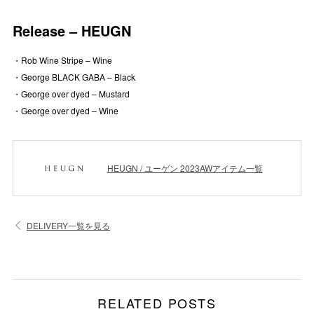
Release – HEUGN
・Rob Wine Stripe – Wine
・George BLACK GABA – Black
・George over dyed – Mustard
・George over dyed – Wine
HEUGN / ユーゲン 2023AWアイテム一覧
DELIVERY一覧を見る
RELATED POSTS