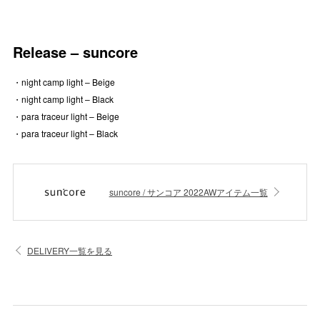
Release – suncore
・night camp light – Beige
・night camp light – Black
・para traceur light – Beige
・para traceur light – Black
suncore / サンコア 2022AWアイテム一覧
DELIVERY一覧を見る