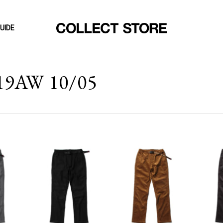
UIDE
9AW 10/05