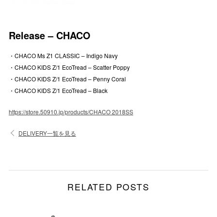
Release – CHACO
・CHACO Ms Z1 CLASSIC – Indigo Navy
・CHACO KIDS Z/1 EcoTread – Scatter Poppy
・CHACO KIDS Z/1 EcoTread – Penny Coral
・CHACO KIDS Z/1 EcoTread – Black
https://store.50910.jp/products/CHACO 2018SS
DELIVERY一覧を見る
RELATED POSTS