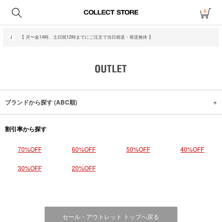
0
【 月〜金14時、土日祝12時までにご注文で当日発送・発送無休 】
ブランドから探す (ABC順)
割引率から探す
70%OFF
60%OFF
50%OFF
40%OFF
30%OFF
20%OFF
セール・アウトレット トップへ戻る