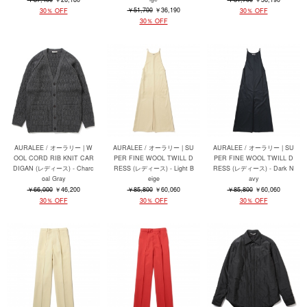
￥51,700
￥36,190
30％ OFF
30％ OFF
30％ OFF
AURALEE / オーラリー | W
AURALEE / オーラリー | SU
AURALEE / オーラリー | SU
OOL CORD RIB KNIT CAR
PER FINE WOOL TWILL D
PER FINE WOOL TWILL D
DIGAN (レディース) - Charc
RESS (レディース) - Light B
RESS (レディース) - Dark N
oal Gray
eige
avy
￥66,000
￥46,200
￥85,800
￥60,060
￥85,800
￥60,060
30％ OFF
30％ OFF
30％ OFF