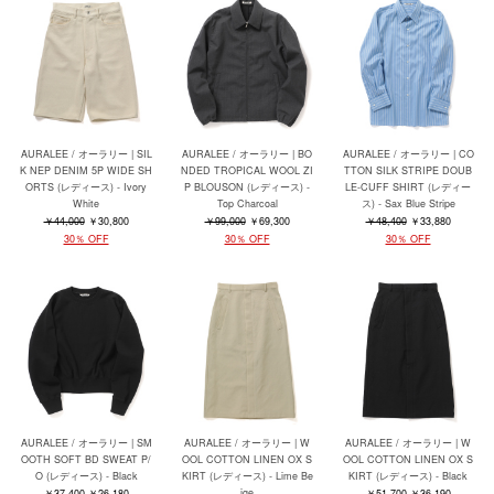
AURALEE / オーラリー | SIL
AURALEE / オーラリー | BO
AURALEE / オーラリー | CO
K NEP DENIM 5P WIDE SH
NDED TROPICAL WOOL ZI
TTON SILK STRIPE DOUB
ORTS (レディース) - Ivory
P BLOUSON (レディース) -
LE-CUFF SHIRT (レディー
White
Top Charcoal
ス) - Sax Blue Stripe
￥44,000
￥30,800
￥99,000
￥69,300
￥48,400
￥33,880
30％ OFF
30％ OFF
30％ OFF
AURALEE / オーラリー | SM
AURALEE / オーラリー | W
AURALEE / オーラリー | W
OOTH SOFT BD SWEAT P/
OOL COTTON LINEN OX S
OOL COTTON LINEN OX S
O (レディース) - Black
KIRT (レディース) - Lime Be
KIRT (レディース) - Black
ige
￥37,400
￥26,180
￥51,700
￥36,190