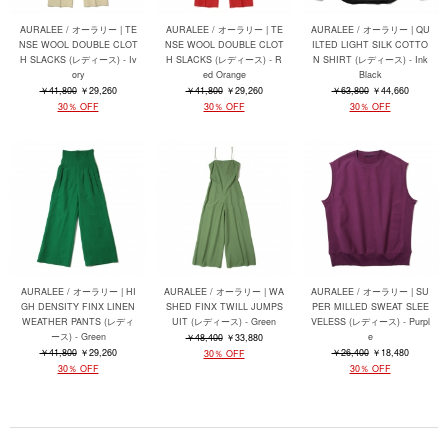
AURALEE / オーラリー | TE
AURALEE / オーラリー | TE
AURALEE / オーラリー | QU
NSE WOOL DOUBLE CLOT
NSE WOOL DOUBLE CLOT
ILTED LIGHT SILK COTTO
H SLACKS (レディース) - Iv
H SLACKS (レディース) - R
N SHIRT (レディース) - Ink
ory
ed Orange
Black
￥41,800
￥29,260
￥41,800
￥29,260
￥63,800
￥44,660
30％ OFF
30％ OFF
30％ OFF
AURALEE / オーラリー | HI
AURALEE / オーラリー | WA
AURALEE / オーラリー | SU
GH DENSITY FINX LINEN
SHED FINX TWILL JUMPS
PER MILLED SWEAT SLEE
WEATHER PANTS (レディ
UIT (レディース) - Green
VELESS (レディース) - Purpl
ース) - Green
e
￥48,400
￥33,880
￥41,800
￥29,260
￥26,400
￥18,480
30％ OFF
30％ OFF
30％ OFF