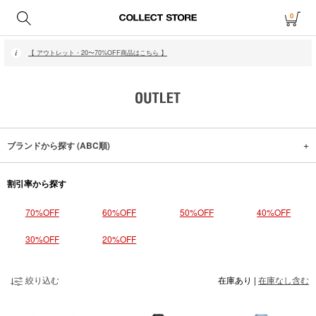
0
【 月〜金14時、土日祝12時までにご注文で当日発送・発送無休 】
【 アウトレット・20〜70%OFF商品はこちら 】
【 月〜金14時、土日祝12時までにご注文で当日発送・発送無休 】
【 アウトレット・20〜70%OFF商品はこちら 】
ブランドから探す (ABC順)
割引率から探す
70%OFF
60%OFF
50%OFF
40%OFF
30%OFF
20%OFF
絞り込む
在庫あり
|
在庫なし含む