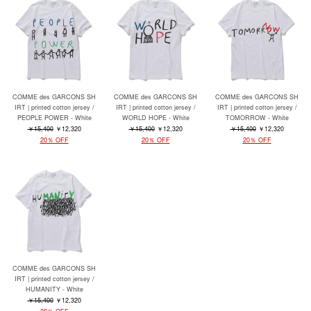
COMME des GARCONS SH
COMME des GARCONS SH
COMME des GARCONS SH
IRT | printed cotton jersey /
IRT | printed cotton jersey /
IRT | printed cotton jersey /
PEOPLE POWER - White
WORLD HOPE - White
TOMORROW - White
￥15,400
￥12,320
￥15,400
￥12,320
￥15,400
￥12,320
20％ OFF
20％ OFF
20％ OFF
COMME des GARCONS SH
IRT | printed cotton jersey /
HUMANITY - White
￥15,400
￥12,320