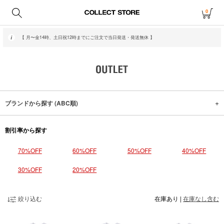
0
【 月〜金14時、土日祝12時までにご注文で当日発送・発送無休 】
ブランドから探す (ABC順)
割引率から探す
70%OFF
60%OFF
50%OFF
40%OFF
30%OFF
20%OFF
絞り込む
在庫あり
|
在庫なし含む