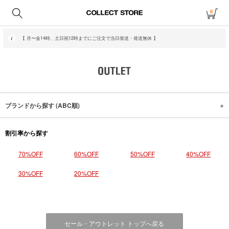
0
【 月〜金14時、土日祝12時までにご注文で当日発送・発送無休 】
ブランドから探す (ABC順)
割引率から探す
70%OFF
60%OFF
50%OFF
40%OFF
30%OFF
20%OFF
セール・アウトレット トップへ戻る