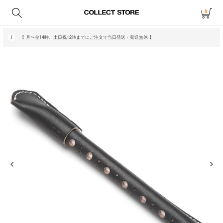
0
【 月〜金14時、土日祝12時までにご注文で当日発送・発送無休 】