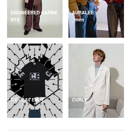
ENGINEERED GARME
AURALEE
NTS
_men
C.E / CAV EMPT
CURLY