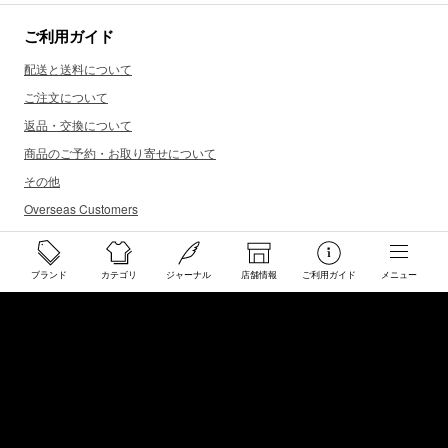
ご利用ガイド
配送と送料について
ご注文について
返品・交換について
商品のご予約・お取り寄せについて
その他
Overseas Customers
お問い合わせ
ブランド
カテゴリ
ジャーナル
店舗情報
ご利用ガイド
メニュー
商品・サイズ感などお気軽にお問い合わせください
store@50910.jp
0985-32-5511
(月〜土12 - 20時 日祝 - 19時 水曜定休)
店舗へのお問い合わせ
店舗情報