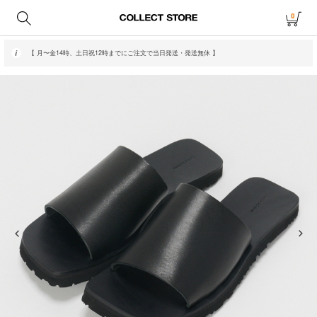
0
【 月〜金14時、土日祝12時までにご注文で当日発送・発送無休 】
【 アウトレット・20〜70%OFF商品はこちら 】
【 月〜金14時、土日祝12時までにご注文で当日発送・発送無休 】