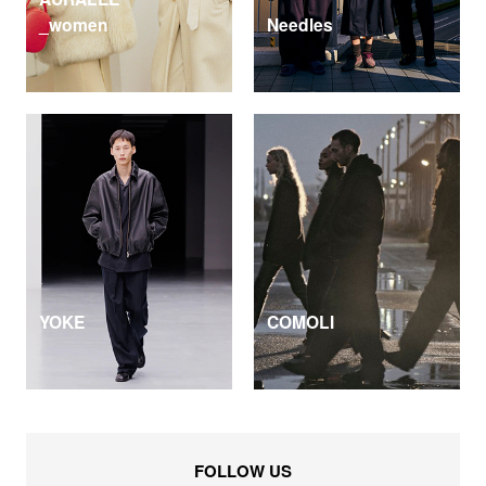
_women
Needles
YOKE
COMOLI
FOLLOW US