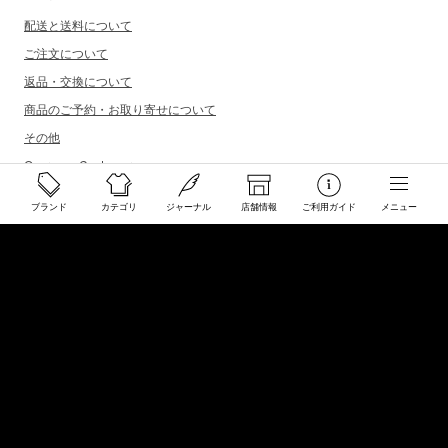
配送と送料について
ご注文について
返品・交換について
商品のご予約・お取り寄せについて
その他
Overseas Customers
ブランド
カテゴリ
ジャーナル
店舗情報
ご利用ガイド
メニュー
お問い合わせ
商品・サイズ感などお気軽にお問い合わせください
store@50910.jp
0985-32-5511
(月〜土12 - 20時 日祝 - 19時 水曜定休)
店舗へのお問い合わせ
店舗情報