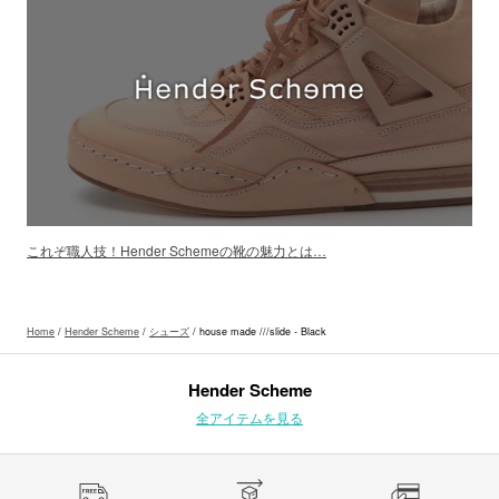
これぞ職人技！Hender Schemeの靴の魅力とは…
Home
/
Hender Scheme
/
シューズ
/ house made ///slide - Black
Hender Scheme
全アイテムを見る