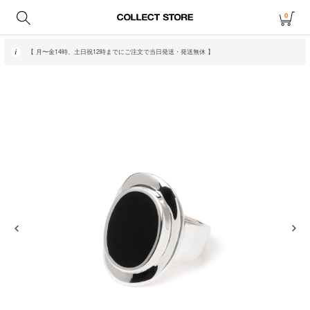
0
【 月〜金14時、土日祝12時までにご注文で当日発送・発送無休 】