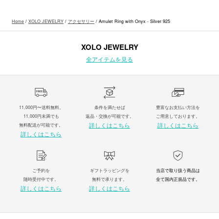
Home
/
XOLO JEWELRY
/
アクセサリー
/ Amulet Ring with Onyx - Silver 925
XOLO JEWELRY
全アイテムを見る
11,000円〜送料無料。
条件を満たせば
豊富なお支払い方法を
11,000円未満でも
返品・交換が可能です。
ご用意しております。
詳しくはこちら
詳しくはこちら
無料配送が可能です。
詳しくはこちら
ご予約を
ギフトラッピングを
当店で取り扱う商品は
随時受付中です。
無料で承ります。
全て国内正規品です。
詳しくはこちら
詳しくはこちら