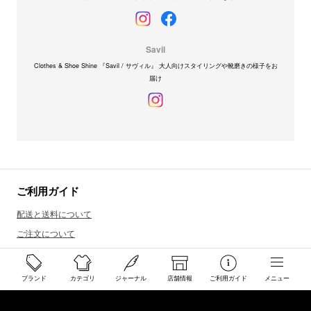
Savil
Clothes & Shoe Shine 『Savil / サヴィル』 大人向けスタイリングや靴磨きの様子をお
届け
ご利用ガイド
配送と送料について
ご注文について
返品・交換について
商品のご予約・お取り寄せについて
ブランド
カテゴリ
ジャーナル
店舗情報
ご利用ガイド
メニュー
その他
Overseas Customers