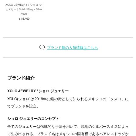
XOLO JEWELRY / ショロ ジ
ュエリー | Shield Ring - Silve
r 925
￥15,400
ブランド毎の入荷情報はこちら
ブランド紹介
XOLO JEWELRY / ショロ ジュエリー
XOLO(ショロ)は2019年に銀の街として知られるメキシコの「タスコ」に
てブランドを設立。
ショロ ジュエリーのコンセプト
全てのジュエリーは伝統的な手法を用いて、現地のシルバースミスによっ
て生み出される。ブランド名はメキシコの固有種であるヘアレスドッグか