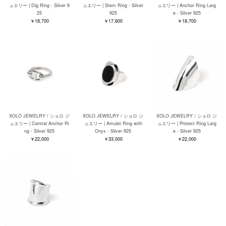
ュエリー | Dig Ring - Silver 9
ュエリー | Stem Ring - Silver
ュエリー | Anchor Ring Larg
25
925
e - Silver 925
￥18,700
￥17,600
￥18,700
XOLO JEWELRY / ショロ ジ
XOLO JEWELRY / ショロ ジ
XOLO JEWELRY / ショロ ジ
ュエリー | Central Anchor Ri
ュエリー | Amulet Ring with
ュエリー | Protect Ring Larg
ng - Silver 925
Onyx - Silver 925
e - Silver 925
￥22,000
￥33,000
￥22,000