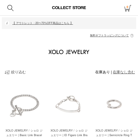
0
【 月〜金14時、土日祝12時までにご注文で当日発送・発送無休 】
【 アウトレット・20〜70%OFF商品はこちら 】
【 月〜金14時、土日祝12時までにご注文で当日発送・発送無休 】
【 アウトレット・20〜70%OFF商品はこちら 】
無料ギフトラッピングについて
絞り込む
在庫あり
|
在庫なし含む
XOLO JEWELRY / ショロ ジ
XOLO JEWELRY / ショロ ジ
XOLO JEWELRY / ショロ ジ
ュエリー | Basic Link Bracel
ュエリー | ID Figaro Link Bra
ュエリー | Semicircle Ring T