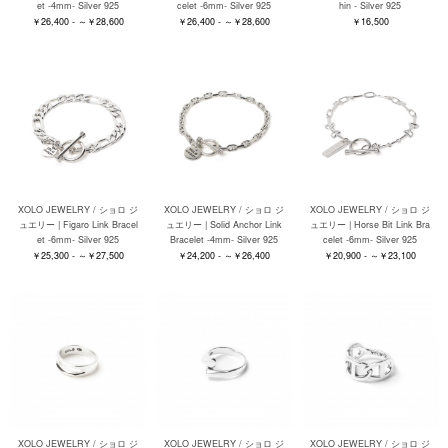
et -4mm- Silver 925
celet -6mm- Silver 925
hin - Silver 925
￥26,400 - ～￥28,600
￥26,400 - ～￥28,600
￥16,500
XOLO JEWELRY / ショロ ジ
XOLO JEWELRY / ショロ ジ
XOLO JEWELRY / ショロ ジ
ュエリー | Figaro Link Bracel
ュエリー | Solid Anchor Link
ュエリー | Horse Bit Link Bra
et -6mm- Silver 925
Bracelet -4mm- Silver 925
celet -6mm- Silver 925
￥25,300 - ～￥27,500
￥24,200 - ～￥26,400
￥20,900 - ～￥23,100
XOLO JEWELRY / ショロ ジ
XOLO JEWELRY / ショロ ジ
XOLO JEWELRY / ショロ ジ