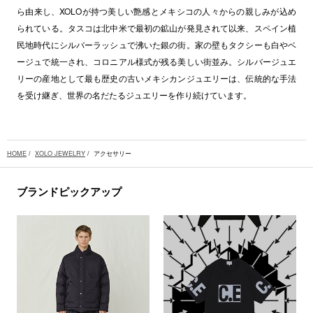
ら由来し、XOLOが持つ美しい艶感とメキシコの人々からの親しみが込め
られている。タスコは北中米で最初の鉱山が発見されて以来、スペイン植
民地時代にシルバーラッシュで沸いた銀の街。家の壁もタクシーも白やベ
ージュで統一され、コロニアル様式が残る美しい街並み。シルバージュエ
リーの産地として最も歴史の古いメキシカンジュエリーは、伝統的な手法
を受け継ぎ、世界の名だたるジュエリーを作り続けています。
HOME
/
XOLO JEWELRY
/ アクセサリー
ブランドピックアップ