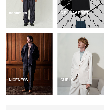
nanamica
C.E / CAV EMPT
NICENESS
CURLY