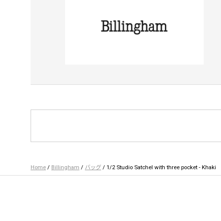
Home
/
Billingham
/
バッグ
/ 1/2 Studio Satchel with three pocket - Khaki