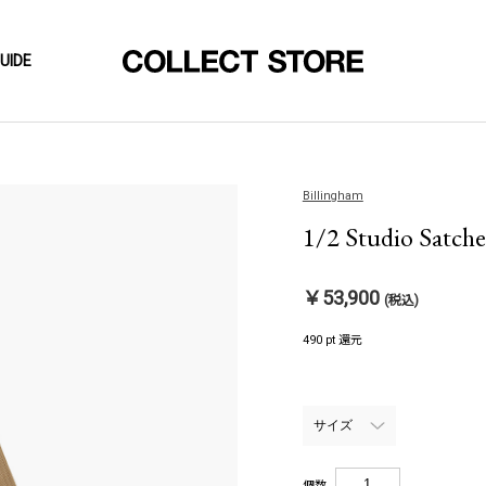
UIDE
Billingham
1/2 Studio Satche
￥53,900
(税込)
490 pt 還元
個数