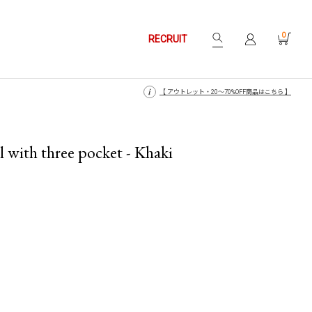
0
RECRUIT
【 月〜金14時、土日祝12時までにご注文で当日発送・発送無休 】
【 月〜金14時、土日祝12時までにご注文で当日発送・発送無休 】
【 アウトレット・20〜70%OFF商品はこちら 】
【 アウトレット・20〜70%OFF商品はこちら 】
l with three pocket - Khaki