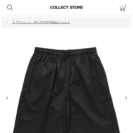
0
【 月〜金14時、土日祝12時までにご注文で当日発送・発送無休 】
【 アウトレット・20〜70%OFF商品はこちら 】
【 月〜金14時、土日祝12時までにご注文で当日発送・発送無休 】