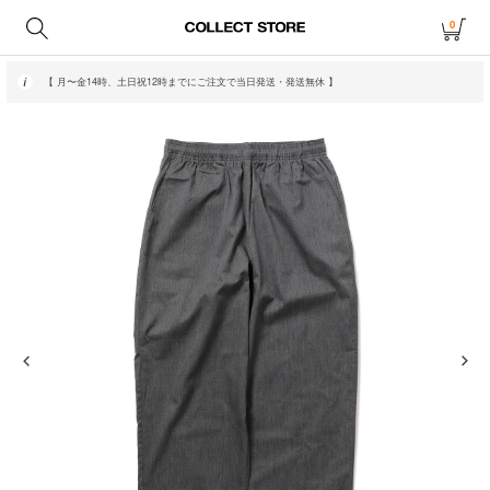
0
【 月〜金14時、土日祝12時までにご注文で当日発送・発送無休 】