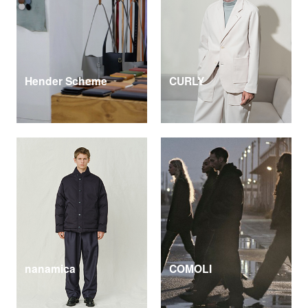
Hender Scheme
CURLY
nanamica
COMOLI