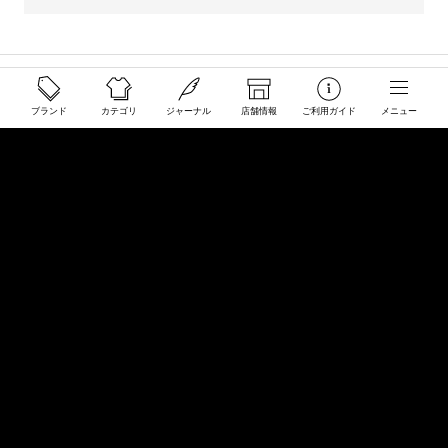
ご利用ガイド
ブランド
カテゴリ
ジャーナル
店舗情報
ご利用ガイド
メニュー
配送と送料について
ご注文について
返品・交換について
商品のご予約・お取り寄せについて
その他
Overseas Customers
お問い合わせ
商品・サイズ感などお気軽にお問い合わせください
store@50910.jp
0985-32-5511
(月〜土12 - 20時 日祝 - 19時 水曜定休)