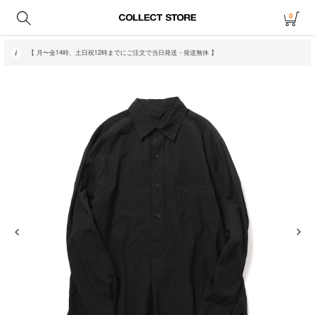
0
【 月〜金14時、土日祝12時までにご注文で当日発送・発送無休 】