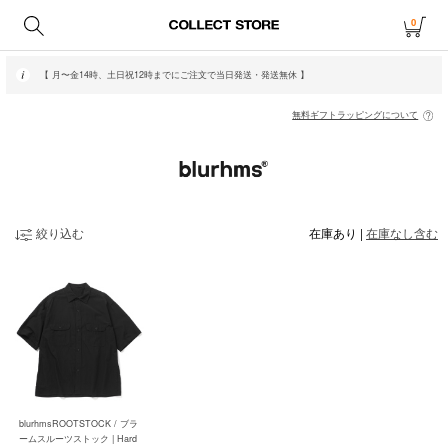
0
【 月〜金14時、土日祝12時までにご注文で当日発送・発送無休 】
無料ギフトラッピングについて
絞り込む
在庫あり
|
在庫なし含む
blurhmsROOTSTOCK / ブラ
ームスルーツストック | Hard