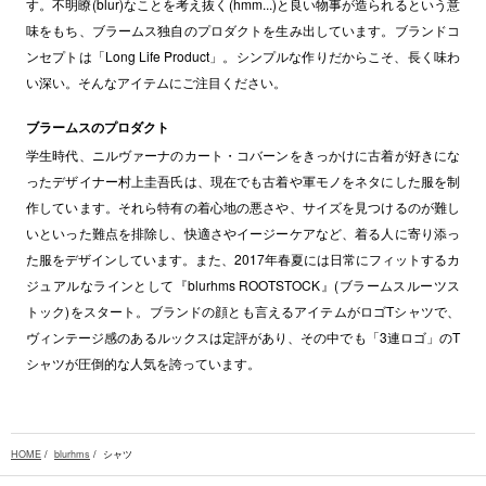
す。不明瞭(blur)なことを考え抜く(hmm...)と良い物事が造られるという意
味をもち、ブラームス独自のプロダクトを生み出しています。ブランドコ
ンセプトは「Long Life Product」。シンプルな作りだからこそ、長く味わ
い深い。そんなアイテムにご注目ください。
ブラームスのプロダクト
学生時代、ニルヴァーナのカート・コバーンをきっかけに古着が好きにな
ったデザイナー村上圭吾氏は、現在でも古着や軍モノをネタにした服を制
作しています。それら特有の着心地の悪さや、サイズを見つけるのが難し
いといった難点を排除し、快適さやイージーケアなど、着る人に寄り添っ
た服をデザインしています。また、2017年春夏には日常にフィットするカ
ジュアルなラインとして『blurhms ROOTSTOCK』(ブラームスルーツス
トック)をスタート。ブランドの顔とも言えるアイテムがロゴTシャツで、
ヴィンテージ感のあるルックスは定評があり、その中でも「3連ロゴ」のT
シャツが圧倒的な人気を誇っています。
HOME
/
blurhms
/ シャツ