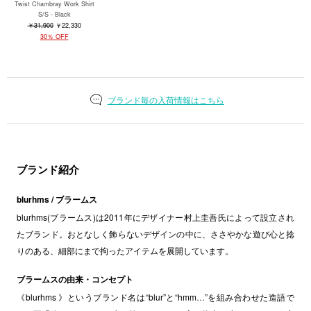
Twist Chambray Work Shirt
S/S - Black
￥31,900
￥22,330
30％ OFF
ブランド毎の入荷情報はこちら
ブランド紹介
blurhms / ブラームス
blurhms(ブラームス)は2011年にデザイナー村上圭吾氏によって設立され
たブランド。おとなしく飾らないデザインの中に、ささやかな遊び心と捻
りのある、細部にまで拘ったアイテムを展開しています。
ブラームスの由来・コンセプト
《blurhms 》というブランド名は“blur”と“hmm…”を組み合わせた造語で