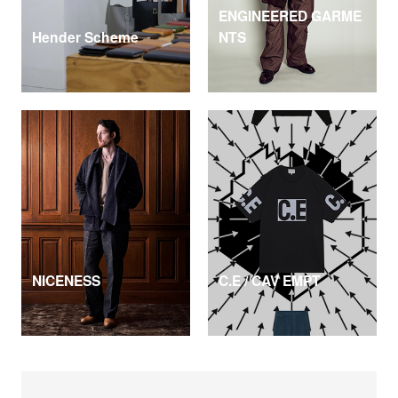
ENGINEERED GARME
Hender Scheme
NTS
NICENESS
C.E / CAV EMPT