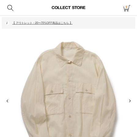
0
【 月〜金14時、土日祝12時までにご注文で当日発送・発送無休 】
【 アウトレット・20〜70%OFF商品はこちら 】
【 月〜金14時、土日祝12時までにご注文で当日発送・発送無休 】