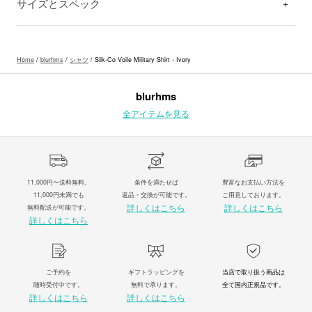
サイズとスペック
Home
/
blurhms
/
シャツ
/ Silk-Co Voile Military Shirt - Ivory
blurhms
全アイテムを見る
11,000円〜送料無料。
条件を満たせば
豊富なお支払い方法を
11,000円未満でも
返品・交換が可能です。
ご用意しております。
詳しくはこちら
詳しくはこちら
無料配送が可能です。
詳しくはこちら
ご予約を
ギフトラッピングを
当店で取り扱う商品は
随時受付中です。
無料で承ります。
全て国内正規品です。
詳しくはこちら
詳しくはこちら