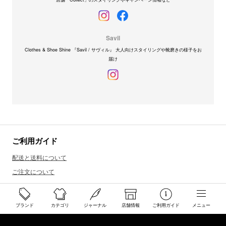
Savil
Clothes & Shoe Shine 『Savil / サヴィル』 大人向けスタイリングや靴磨きの様子をお
届け
ご利用ガイド
配送と送料について
ご注文について
返品・交換について
商品のご予約・お取り寄せについて
ブランド
カテゴリ
ジャーナル
店舗情報
ご利用ガイド
メニュー
その他