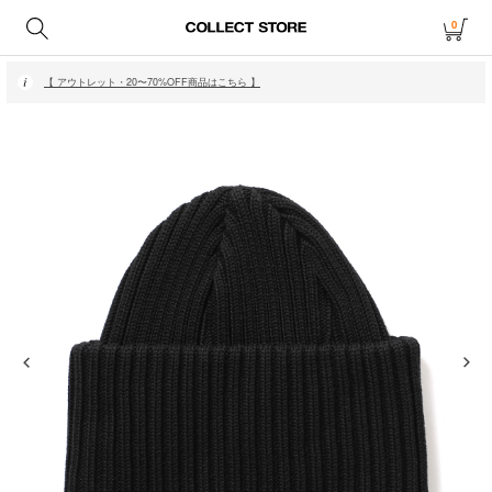
0
【 月〜金14時、土日祝12時までにご注文で当日発送・発送無休 】
【 アウトレット・20〜70%OFF商品はこちら 】
【 月〜金14時、土日祝12時までにご注文で当日発送・発送無休 】