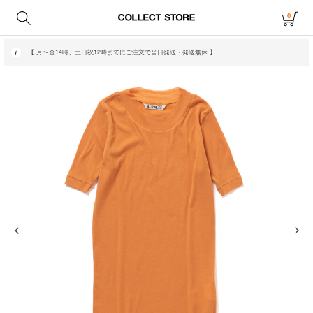
0
【 月〜金14時、土日祝12時までにご注文で当日発送・発送無休 】