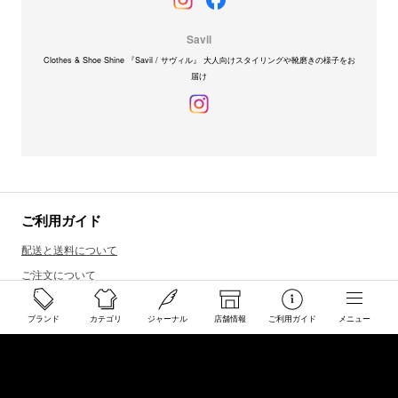
Savil
Clothes & Shoe Shine 『Savil / サヴィル』 大人向けスタイリングや靴磨きの様子をお
届け
ご利用ガイド
配送と送料について
ご注文について
返品・交換について
ブランド
カテゴリ
ジャーナル
店舗情報
ご利用ガイド
メニュー
商品のご予約・お取り寄せについて
その他
Overseas Customers