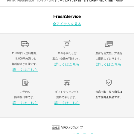
Home
/
FreshService
/
Tシャツ・カットソー
/ DRY JERSEY S/S CREW NECK TEE - White
FreshService
全アイテムを見る
11,000円〜送料無料。
条件を満たせば
豊富なお支払い方法を
11,000円未満でも
返品・交換が可能です。
ご用意しております。
詳しくはこちら
詳しくはこちら
無料配送が可能です。
詳しくはこちら
ご予約を
ギフトラッピングを
当店で取り扱う商品は
随時受付中です。
無料で承ります。
全て国内正規品です。
詳しくはこちら
詳しくはこちら
MAX70%オフ