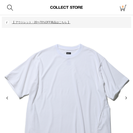
0
【 月〜金14時、土日祝12時までにご注文で当日発送・発送無休 】
【 アウトレット・20〜70%OFF商品はこちら 】
【 月〜金14時、土日祝12時までにご注文で当日発送・発送無休 】