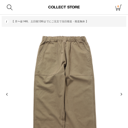
0
【 月〜金14時、土日祝12時までにご注文で当日発送・発送無休 】