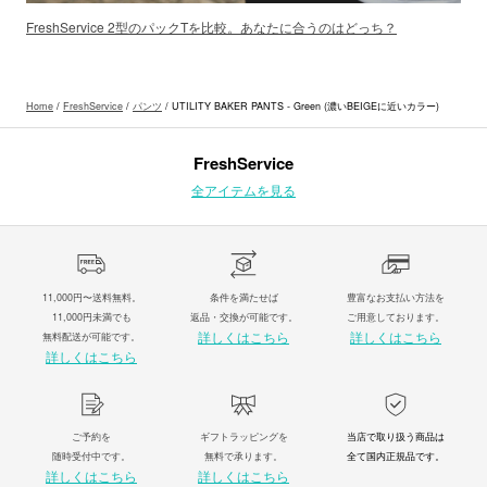
FreshService 2型のパックTを比較。あなたに合うのはどっち？
Home
/
FreshService
/
パンツ
/ UTILITY BAKER PANTS - Green (濃いBEIGEに近いカラー)
FreshService
全アイテムを見る
11,000円〜送料無料。
条件を満たせば
豊富なお支払い方法を
11,000円未満でも
返品・交換が可能です。
ご用意しております。
詳しくはこちら
詳しくはこちら
無料配送が可能です。
詳しくはこちら
ご予約を
ギフトラッピングを
当店で取り扱う商品は
随時受付中です。
無料で承ります。
全て国内正規品です。
詳しくはこちら
詳しくはこちら