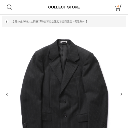
0
【 月〜金14時、土日祝12時までにご注文で当日発送・発送無休 】
【 アウトレット・20〜70%OFF商品はこちら 】
【 月〜金14時、土日祝12時までにご注文で当日発送・発送無休 】