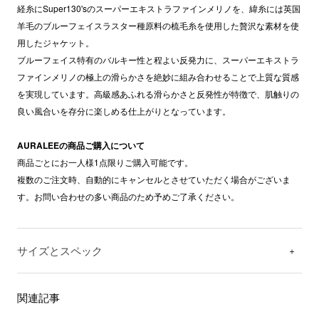
経糸にSuper130'sのスーパーエキストラファインメリノを、緯糸には英国
羊毛のブルーフェイスラスター種原料の梳毛糸を使用した贅沢な素材を使
用したジャケット。
ブルーフェイス特有のバルキー性と程よい反発力に、スーパーエキストラ
ファインメリノの極上の滑らかさを絶妙に組み合わせることで上質な質感
を実現しています。高級感あふれる滑らかさと反発性が特徴で、肌触りの
良い風合いを存分に楽しめる仕上がりとなっています。
AURALEEの商品ご購入について
商品ごとにお一人様1点限りご購入可能です。
複数のご注文時、自動的にキャンセルとさせていただく場合がございま
す。お問い合わせの多い商品のため予めご了承ください。
サイズとスペック
関連記事