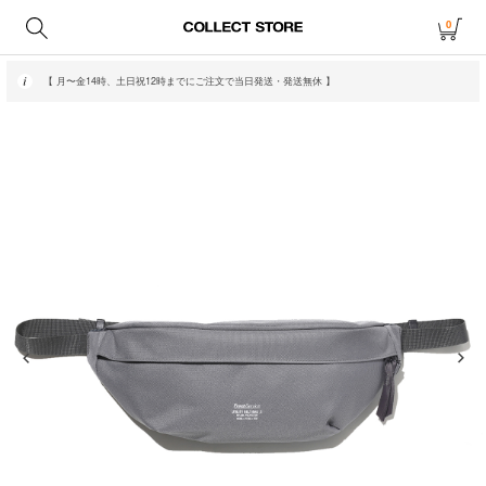
0
【 月〜金14時、土日祝12時までにご注文で当日発送・発送無休 】