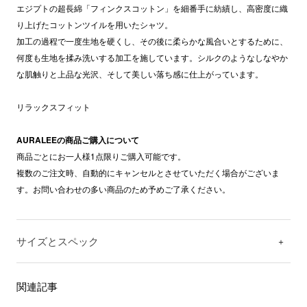
エジプトの超長綿「フィンクスコットン」を細番手に紡績し、高密度に織
り上げたコットンツイルを用いたシャツ。
加工の過程で一度生地を硬くし、その後に柔らかな風合いとするために、
何度も生地を揉み洗いする加工を施しています。シルクのようなしなやか
な肌触りと上品な光沢、そして美しい落ち感に仕上がっています。
リラックスフィット
AURALEEの商品ご購入について
商品ごとにお一人様1点限りご購入可能です。
複数のご注文時、自動的にキャンセルとさせていただく場合がございま
す。お問い合わせの多い商品のため予めご了承ください。
サイズとスペック
関連記事