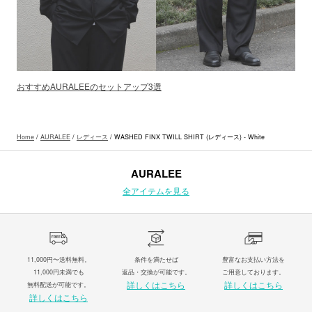
おすすめAURALEEのセットアップ3選
Home
/
AURALEE
/
レディース
/ WASHED FINX TWILL SHIRT (レディース) - White
AURALEE
全アイテムを見る
11,000円〜送料無料。
条件を満たせば
豊富なお支払い方法を
11,000円未満でも
返品・交換が可能です。
ご用意しております。
詳しくはこちら
詳しくはこちら
無料配送が可能です。
詳しくはこちら