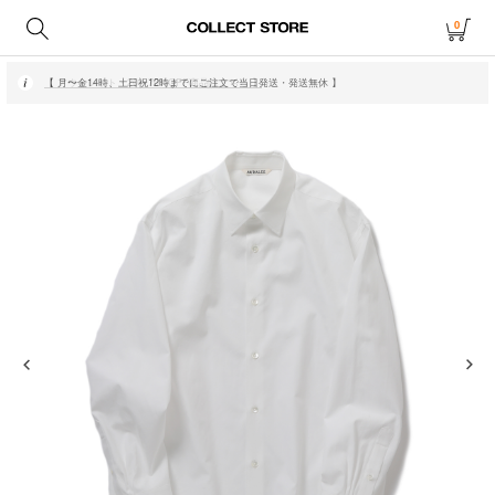
0
【 月〜金14時、土日祝12時までにご注文で当日発送・発送無休 】
【 アウトレット・20〜70%OFF商品はこちら 】
【 月〜金14時、土日祝12時までにご注文で当日発送・発送無休 】