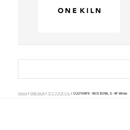
Home
/
ONE KILN
/
ライフスタイル
/ CULTIVATE - RICE BOWL S - RF White