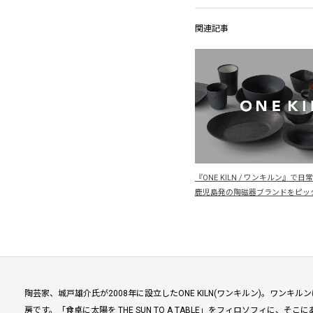
関連記事
『ONE KILN / ワンキルン』で
鹿児島発の陶磁器ブランドをピッ
陶芸家、城戸雄介氏が2008年に設立したONE KILN(ワンキルン)。ワン
房です。「食卓に太陽を THE SUN TO A TABLE」をフィロソフィに