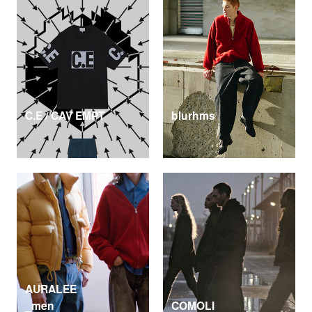
C.E / CAV EMPT
blurhms
AURALEE
_men
COMOLI