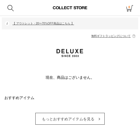
0
【 月〜金14時、土日祝12時までにご注文で当日発送・発送無休 】
【 アウトレット・20〜70%OFF商品はこちら 】
【 月〜金14時、土日祝12時までにご注文で当日発送・発送無休 】
【 アウトレット・20〜70%OFF商品はこちら 】
無料ギフトラッピングについて
現在、商品はございません。
おすすめアイテム
もっとおすすめアイテムを見る