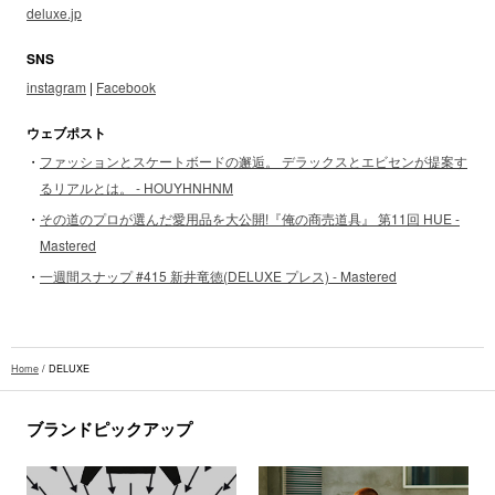
deluxe.jp
SNS
instagram
|
Facebook
ウェブポスト
ファッションとスケートボードの邂逅。 デラックスとエビセンが提案す
るリアルとは。 - HOUYHNHNM
その道のプロが選んだ愛用品を大公開!『俺の商売道具』 第11回 HUE -
Mastered
一週間スナップ #415 新井竜徳(DELUXE プレス) - Mastered
Home
/
DELUXE
ブランドピックアップ