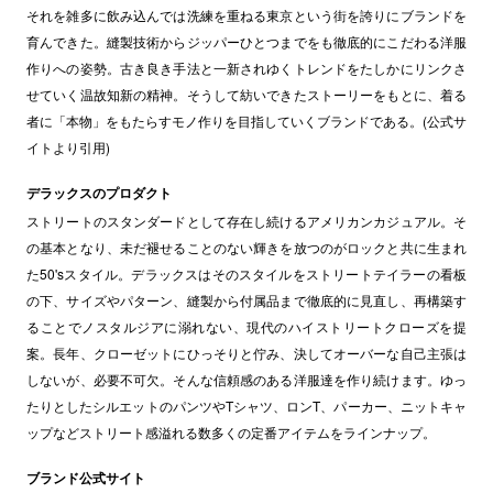
それを雑多に飲み込んでは洗練を重ねる東京という街を誇りにブランドを
育んできた。縫製技術からジッパーひとつまでをも徹底的にこだわる洋服
作りへの姿勢。古き良き手法と一新されゆくトレンドをたしかにリンクさ
せていく温故知新の精神。そうして紡いできたストーリーをもとに、着る
者に「本物」をもたらすモノ作りを目指していくブランドである。(公式サ
イトより引用)
デラックスのプロダクト
ストリートのスタンダードとして存在し続けるアメリカンカジュアル。そ
の基本となり、未だ褪せることのない輝きを放つのがロックと共に生まれ
た50'sスタイル。デラックスはそのスタイルをストリートテイラーの看板
の下、サイズやパターン、縫製から付属品まで徹底的に見直し、再構築す
ることでノスタルジアに溺れない、現代のハイストリートクローズを提
案。長年、クローゼットにひっそりと佇み、決してオーバーな自己主張は
しないが、必要不可欠。そんな信頼感のある洋服達を作り続けます。ゆっ
たりとしたシルエットのパンツやTシャツ、ロンT、パーカー、ニットキャ
ップなどストリート感溢れる数多くの定番アイテムをラインナップ。
ブランド公式サイト