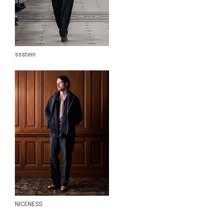
Yohji Yamamoto POUR HOMME
YOKE
YUICHI TOYAMA.
COLLECT STORE-SELECT ITEM
ssstein
アンティークウォッチ
LADIES ITEM
KIDS ITEM
SALE・OUTLET
NICENESS