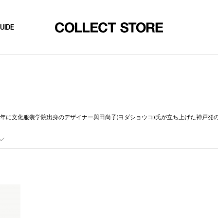
UIDE
は、2003年に文化服装学院出身のデザイナー與田尚子(ヨダショウコ)氏が立ち上げた神戸