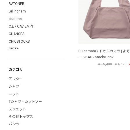
BATONER
Billingham
blurhms
C.E / CAV EMPT
CHANGES
CHICSTOCKS
CIOTA
Dulcamara / ドゥルカマラ | 
COMME des GARCONS SHIRT
ートBAG - Smoke Pink
COMOLI
￥15,400
￥4,620
カテゴリ
COTTON PAN
アウター
COW BOOKS
シャツ
crepuscule
ニット
CURLY
Tシャツ・カットソー
DAIWA PIER39
スウェット
davines
その他トップス
DRESS
パンツ
Dulcamara