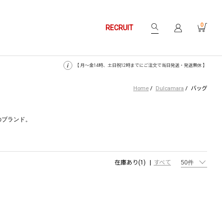
0
RECRUIT
【 月〜金14時、土日祝12時までにご注文で当日発送・発送無休 】
Home
/
Dulcamara
/
バッグ
発のブランド。
在庫あり(1)
すべて