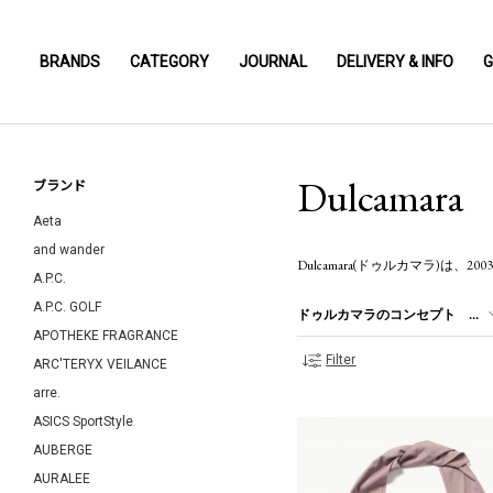
BRANDS
CATEGORY
JOURNAL
DELIVERY & INFO
G
Dulcamara
ブランド
Aeta
and wander
Dulcamara(ドゥルカマラ)
A.P.C.
A.P.C. GOLF
ドゥルカマラのコンセプト ...
APOTHEKE FRAGRANCE
Filter
ARC'TERYX VEILANCE
arre.
ASICS SportStyle
AUBERGE
AURALEE