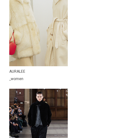
....... RESEARCH [MOUNTAIN
RESEARCH]
RhodolirioN
Scye
S.F.C Stripes For Creative
snow peak
South2 West8
ssstein
STEAF.
AURALEE
suncore
_women
th products
THE NORTH FACE
tilak
URU TOKYO
WIND AND SEA
XOLO JEWELRY
Y (YLÈVE)