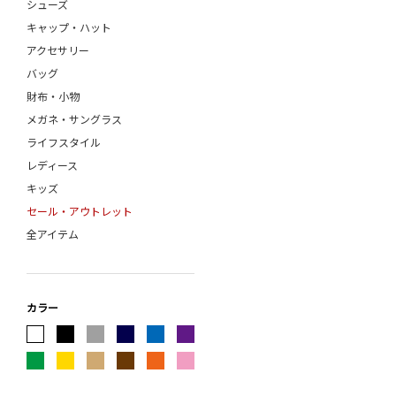
シューズ
ENGINEERED GARMENTS
キャップ・ハット
ESSAY
アクセサリー
forme
バッグ
FRAGRANCE CAFE
財布・小物
FreshService
メガネ・サングラス
FUJITO
ライフスタイル
G.H.BASS
レディース
GIM
キッズ
gourmet jeans
セール・アウトレット
HAND ROOM
全アイテム
HARROGATE
Hender Scheme
HEUGN
holk
カラー
INTERIM
ISSUETHINGS
JALAN SRIWIJAYA