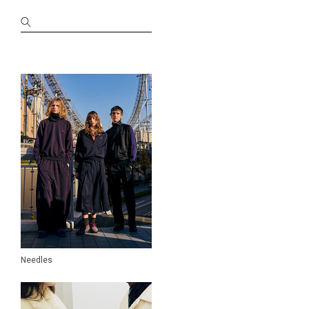
KANEMASA PHIL.
kearny
MAATEE&SONS
molle shoes
MONOLITH
Morphee
MOTO
nanamica
NANGA
NEAT
Needles
N.HOOLYWOOD
NICENESS
ONE KILN
OOFOS
Needles
patagonia
PERS PROJECTS
Porter Classic