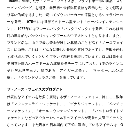
1968年に創業したザ・ノース・フェイスは、ブランド第一号の製品「スリ
ーピングバッグ」を開発。業界初の最低温度規格を表示したことで顧客よ
り厚い信頼を得ました。続いてダウンパーカーの原型となるシェラパーカ
ーを発売。1975年には世界初のドーム型テント「オーバルインテンショ
ン」、1977年にはフレームパック「バックマジック」を発表。これらは当
時の世界的なバックパッキングブームの中で大ヒットとなります。また、
ブランド名は、山岳で最も登山が難しい北壁のことを指す「ノースフェイ
ス」に由来。これは「どんなに難しい挑戦や冒険であっても、失敗を恐れ
ず取り組んでいく」というブランド精神を表現しています。ロゴはヨセミ
テ国立公園のハーフドームの北壁をモチーフにしており、3本のラインは
それぞれ世界三大北壁である「アイガー北壁」、「マッターホルン北
壁」、「グランドジョラス北壁」を表しています。
ザ・ノース・フェイスのプロダクト
代表的なアイテムを数多く展開するザ・ノース・フェイス。特にここ数年
は「マウンテンライトジャケット」、「デナリジャケット」、「ベンチャ
ージャケット」、「オールマウンテンジャケット」、「バルトロライトジ
ャケット」などのアウターやシェル系のアイテムが定番の人気アイテムと
なっています。また現在の日本国内で正式に流通しているアイテムは「G