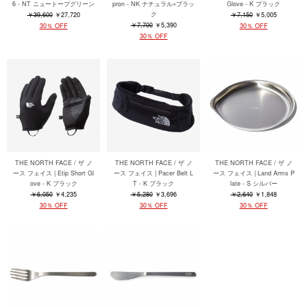
6 - NT ニュートープグリーン
pron - NK ナチュラル×ブラッ
Glove - K ブラック
ク
￥39,600
￥27,720
￥7,150
￥5,005
￥7,700
￥5,390
30％ OFF
30％ OFF
30％ OFF
THE NORTH FACE / ザ ノ
THE NORTH FACE / ザ ノ
THE NORTH FACE / ザ ノ
ース フェイス | Etip Short Gl
ース フェイス | Pacer Belt L
ース フェイス | Land Arms P
ove - K ブラック
T - K ブラック
late - S シルバー
￥6,050
￥4,235
￥5,280
￥3,696
￥2,640
￥1,848
30％ OFF
30％ OFF
30％ OFF