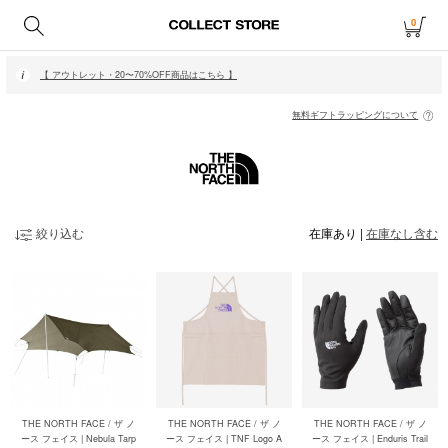
0
【 月〜金14時、土日祝12時までにご注文で当日発送・発送無休 】
【 アウトレット・20〜70%OFF商品はこちら 】
【 月〜金14時、土日祝12時までにご注文で当日発送・発送無休 】
【 アウトレット・20〜70%OFF商品はこちら 】
無料ギフトラッピングについて
絞り込む
在庫あり
|
在庫なし含む
THE NORTH FACE / ザ ノ
THE NORTH FACE / ザ ノ
THE NORTH FACE / ザ ノ
ース フェイス | Nebula Tarp
ース フェイス | TNF Logo A
ース フェイス | Enduris Trail