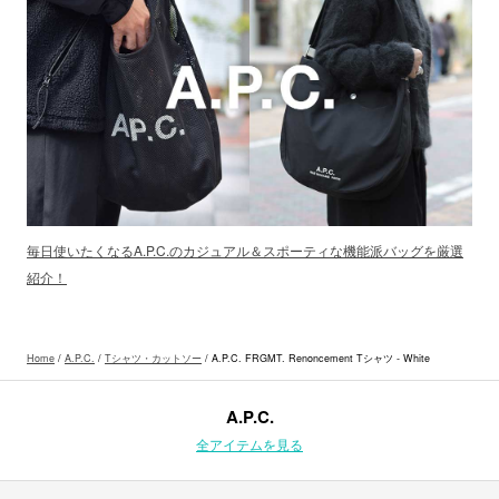
毎日使いたくなるA.P.C.のカジュアル＆スポーティな機能派バッグを厳選
紹介！
Home
/
A.P.C.
/
Tシャツ・カットソー
/ A.P.C. FRGMT. Renoncement Tシャツ - White
A.P.C.
全アイテムを見る