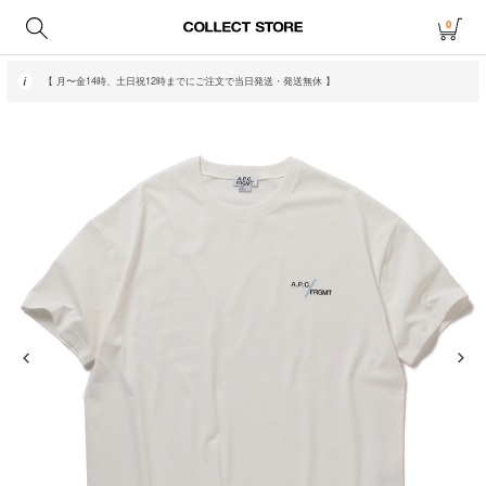
0
【 月〜金14時、土日祝12時までにご注文で当日発送・発送無休 】