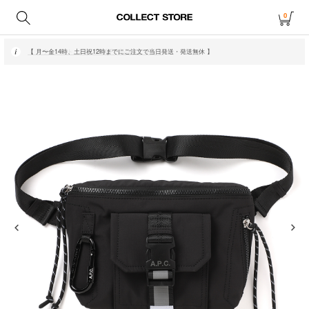
0
【 月〜金14時、土日祝12時までにご注文で当日発送・発送無休 】
【 アウトレット・20〜70%OFF商品はこちら 】
【 月〜金14時、土日祝12時までにご注文で当日発送・発送無休 】