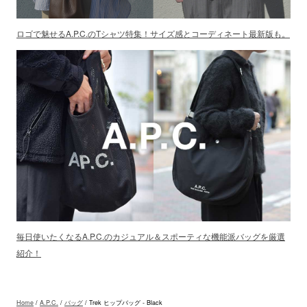
ロゴで魅せるA.P.C.のTシャツ特集！サイズ感とコーディネート最新版も。
毎日使いたくなるA.P.C.のカジュアル＆スポーティな機能派バッグを厳選
紹介！
Home
/
A.P.C.
/
バッグ
/ Trek ヒップバッグ - Black