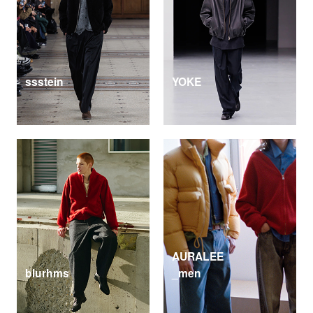
ssstein
YOKE
AURALEE
blurhms
_men