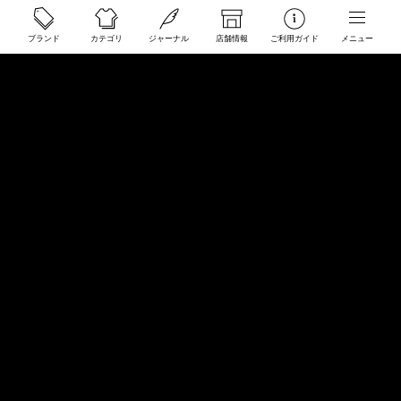
ご利用ガイド
ブランド
カテゴリ
ジャーナル
店舗情報
ご利用ガイド
メニュー
配送と送料について
ご注文について
返品・交換について
商品のご予約・お取り寄せについて
その他
Overseas Customers
お問い合わせ
商品・サイズ感などお気軽にお問い合わせください
store@50910.jp
0985-32-5511
(月〜土12 - 20時 日祝 - 19時 水曜定休)
店舗へのお問い合わせ