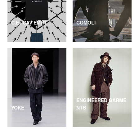
C.E / CAV EMPT
COMOLI
ENGINEERED GARME
YOKE
NTS