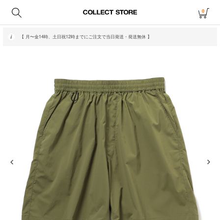
0
【 月〜金14時、土日祝12時までにご注文で当日発送・発送無休 】