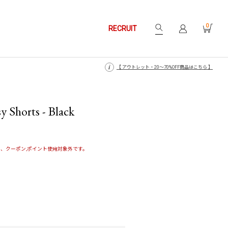
0
RECRUIT
【 月〜金14時、土日祝12時までにご注文で当日発送・発送無休 】
【 月〜金14時、土日祝12時までにご注文で当日発送・発送無休 】
【 アウトレット・20〜70%OFF商品はこちら 】
【 アウトレット・20〜70%OFF商品はこちら 】
 Shorts - Black
、クーポン,ポイント使用対象外です。