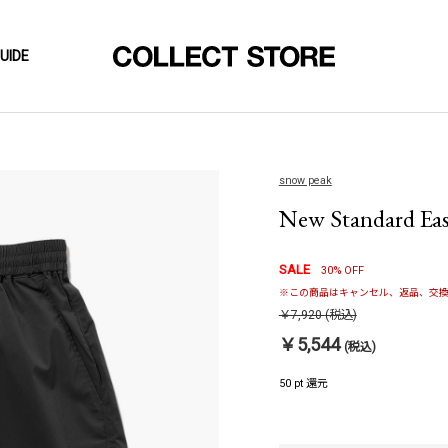
UIDE
snow peak
New Standard Easy
SALE
30% OFF
※この商品はキャンセル、返品、交換
￥7,920
(税込)
￥5,544
(税込)
50 pt 還元