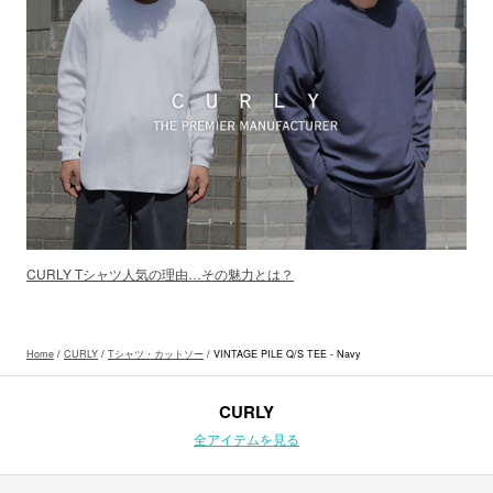
CURLY Tシャツ人気の理由…その魅力とは？
Home
/
CURLY
/
Tシャツ・カットソー
/ VINTAGE PILE Q/S TEE - Navy
CURLY
全アイテムを見る