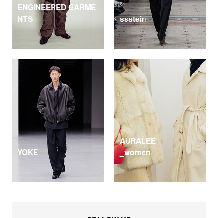
ENGINEERED GARME
NTS
ssstein
AURALEE
YOKE
_women