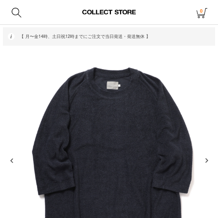
0
【 月〜金14時、土日祝12時までにご注文で当日発送・発送無休 】