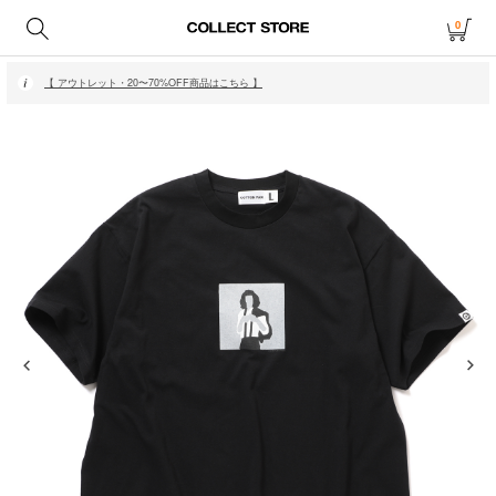
0
【 月〜金14時、土日祝12時までにご注文で当日発送・発送無休 】
【 アウトレット・20〜70%OFF商品はこちら 】
【 月〜金14時、土日祝12時までにご注文で当日発送・発送無休 】