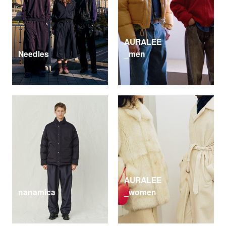
AURALEE
Needles
_men
AURALEE
nanamica
_women