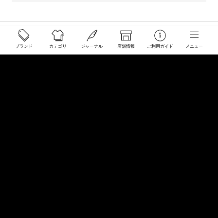
ご利用ガイド
ブランド
カテゴリ
ジャーナル
店舗情報
ご利用ガイド
メニュー
配送と送料について
ご注文について
返品・交換について
商品のご予約・お取り寄せについて
その他
Overseas Customers
お問い合わせ
商品・サイズ感などお気軽にお問い合わせください
store@50910.jp
0985-32-5511
(月〜土12 - 20時 日祝 - 19時 水曜定休)