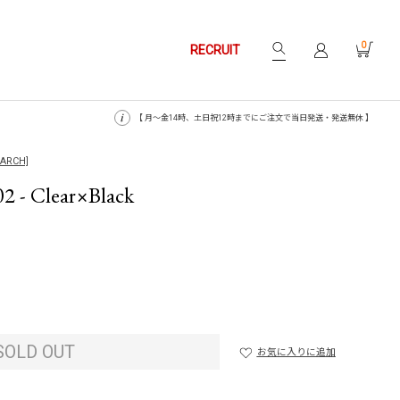
0
RECRUIT
【 月〜金14時、土日祝12時までにご注文で当日発送・発送無休 】
EARCH]
 - Clear×Black
SOLD OUT
お気に入りに追加