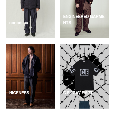
ENGINEERED GARME
nanamica
NTS
NICENESS
C.E / CAV EMPT