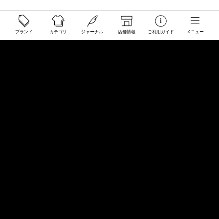
ご利用ガイド
ブランド
カテゴリ
ジャーナル
店舗情報
ご利用ガイド
メニュー
配送と送料について
ご注文について
返品・交換について
商品のご予約・お取り寄せについて
その他
Overseas Customers
お問い合わせ
商品・サイズ感などお気軽にお問い合わせください
store@50910.jp
0985-32-5511
(月〜土12 - 20時 日祝 - 19時 水曜定休)
店舗へのお問い合わせ