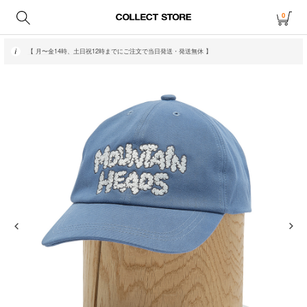
0
【 月〜金14時、土日祝12時までにご注文で当日発送・発送無休 】
【 アウトレット・20〜70%OFF商品はこちら 】
【 月〜金14時、土日祝12時までにご注文で当日発送・発送無休 】