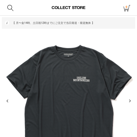
0
【 月〜金14時、土日祝12時までにご注文で当日発送・発送無休 】