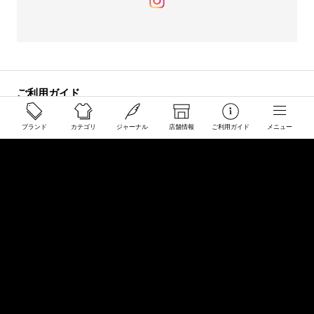
ご利用ガイド
配送と送料について
ブランド
カテゴリ
ジャーナル
店舗情報
ご利用ガイド
メニュー
ご注文について
返品・交換について
商品のご予約・お取り寄せについて
その他
Overseas Customers
お問い合わせ
商品・サイズ感などお気軽にお問い合わせください
store@50910.jp