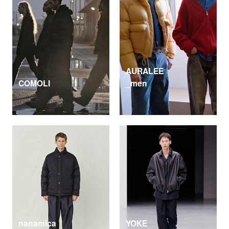
AURALEE
COMOLI
_men
nanamica
YOKE