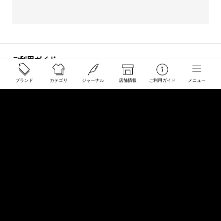
ご利用ガイド
配送と送料について
ブランド
カテゴリ
ジャーナル
店舗情報
ご利用ガイド
メニュー
ご注文について
返品・交換について
商品のご予約・お取り寄せについて
その他
Overseas Customers
お問い合わせ
商品・サイズ感などお気軽にお問い合わせください
store@50910.jp
0985-32-5511