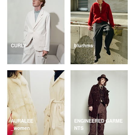
CURLY
blurhms
AURALEE
ENGINEERED GARME
_women
NTS