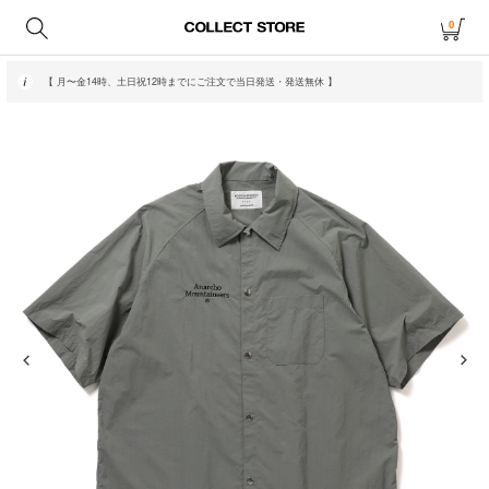
0
【 月〜金14時、土日祝12時までにご注文で当日発送・発送無休 】